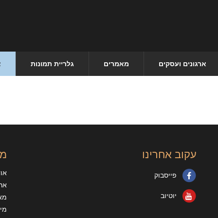
ארגונים ועסקים
מאמרים
גלריית תמונות
צ
עקוב אחרינו
מי
או
פייסבוק
ארג
יוטיוב
מא
מיד