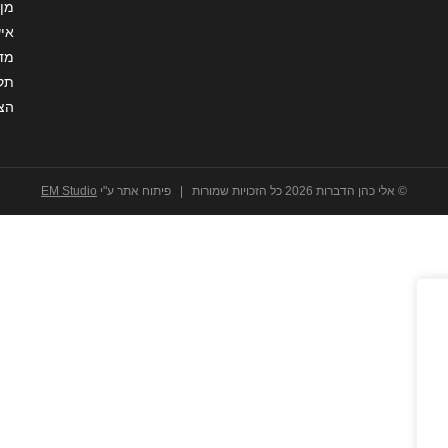
מן 
איש
מדי
תקנ
הצ
© אלי כהן הדברות 2026 כל הזכויות שמורות | פיתוח אתר ע"י
EM Studio