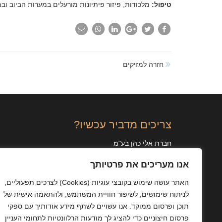
טיפול:
מלכודות, פיזור פיתיונות מורעלים במערות הביוב ובמ
חזרה למזיקים
צריכים מדביר עכשיו?
חברת אלי כהן בע"מ
לבנדה 30, תל אביב
אנו מעריכים את פרטיותך
טלפון:
03-6121212
פקס:
03-6129785
האתר עושה שימוש בקובצי עוגיות
(Cookies)
לצרכים תפעוליים,
שעות פתיחה:
6 ימים בשבוע, 24 שעות ביממה
לניתוח שימושים, לשיפור חוויית המשתמש, ולהתאמה אישית של
תוכן ופרסום ממוקד. אנו עשויים לשתף מידע אודותיך עם ספקי
לתיאום הדברה >>
פרסום חיצוניים כדי להציג לך מודעות הרלוונטיות לתחומי העניין