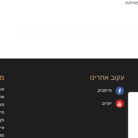
חילות.
עקוב אחרינו
מי
או
פייסבוק
ארג
יוטיוב
מא
מיד
מן 
איש
מדי