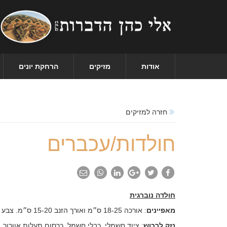
אודות
מזיקים
הרחקת יונים
חזרה למזיקים
חולדות/עכברים
חולדה נוברגית
מאפיינים
: אורכה 18-25 ס״מ ואורך הזנב 15-20 ס״מ. צבע הפרווה הוא חום-אפור.
נזק
לרכוש
: ציוד חשמלי, כבלי חשמל, כרסום תעלות אוורור, מ