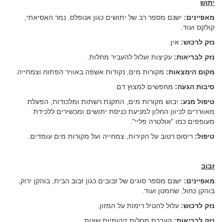
יתוש
מאפיינים:
ישנם מספר רב של יתושים כגון אנופלס, נמר האסיאתי,
קולקס ועוד.
נזק לרכוש:
אין.
נזק לבריאות:
עקיצות ועלול להעביר מחלות.
מקום הימצאות:
מקורות מים, נקודות אשפה באוויר הפתוח וצמחייה.
סיבות הגעה:
מחפשים למצוץ דם
טיפול מנע:
יבוש מקורות מים, התקנת רשתות ומלכודות, הפעלת
מאווררים לכיוון החלון למניעת כניסת יתושים ומכשירים ללכידת
מעופפים כמו "אולטרה פליי".
טיפול:
ריסוס רטוב על הקירות, צמחייה ועל מקורות מים עומדים.
זבוב
מאפיינים:
ישנם מספר סוגים של זבובים כגון זבוב הבית, בוהקן ירוק,
בוהקן כחול, שחמטן ועוד.
נזק לרכוש:
עלול להטיל רימות על המזון.
נזק לבריאות:
העברת מחלות זיהומיות שונות.