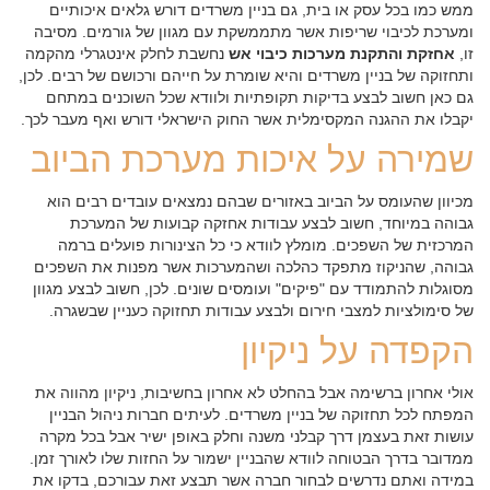
ממש כמו בכל עסק או בית, גם בניין משרדים דורש גלאים איכותיים
ומערכת לכיבוי שריפות אשר מתממשקת עם מגוון של גורמים. מסיבה
זו,
אחזקת והתקנת מערכות כיבוי אש
נחשבת לחלק אינטגרלי מהקמה
ותחזוקה של בניין משרדים והיא שומרת על חייהם ורכושם של רבים. לכן,
גם כאן חשוב לבצע בדיקות תקופתיות ולוודא שכל השוכנים במתחם
יקבלו את ההגנה המקסימלית אשר החוק הישראלי דורש ואף מעבר לכך.
שמירה על איכות מערכת הביוב
מכיוון שהעומס על הביוב באזורים שבהם נמצאים עובדים רבים הוא
גבוהה במיוחד, חשוב לבצע עבודות אחזקה קבועות של המערכת
המרכזית של השפכים. מומלץ לוודא כי כל הצינורות פועלים ברמה
גבוהה, שהניקוז מתפקד כהלכה ושהמערכות אשר מפנות את השפכים
מסוגלות להתמודד עם "פיקים" ועומסים שונים. לכן, חשוב לבצע מגוון
של סימולציות למצבי חירום ולבצע עבודות תחזוקה כעניין שבשגרה.
הקפדה על ניקיון
אולי אחרון ברשימה אבל בהחלט לא אחרון בחשיבות, ניקיון מהווה את
המפתח לכל תחזוקה של בניין משרדים. לעיתים חברות ניהול הבניין
עושות זאת בעצמן דרך קבלני משנה וחלק באופן ישיר אבל בכל מקרה
ממדובר בדרך הבטוחה לוודא שהבניין ישמור על החזות שלו לאורך זמן.
במידה ואתם נדרשים לבחור חברה אשר תבצע זאת עבורכם, בדקו את