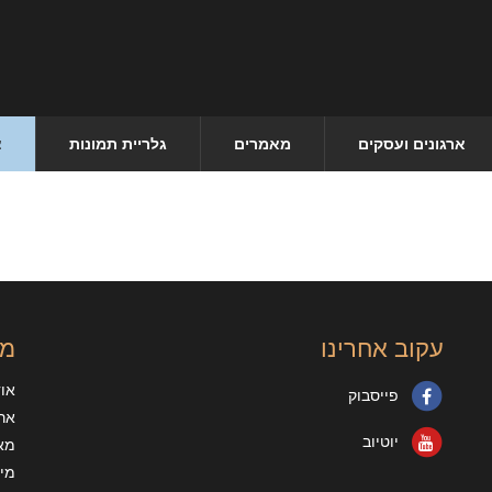
ארגונים ועסקים
מאמרים
גלריית תמונות
צ
עקוב אחרינו
מי
או
פייסבוק
ארג
יוטיוב
מא
מיד