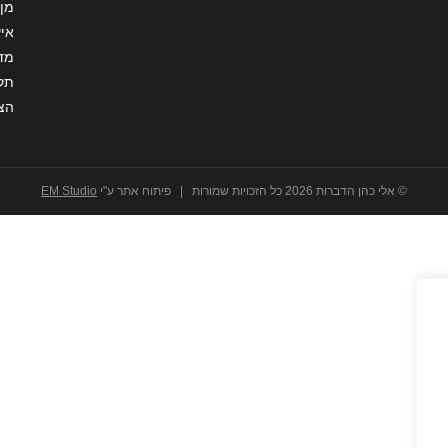
מן 
איש
מדי
תקנ
הצ
© אלי כהן הדברות 2026 כל הזכויות שמורות | פיתוח אתר ע"י
EM Studio