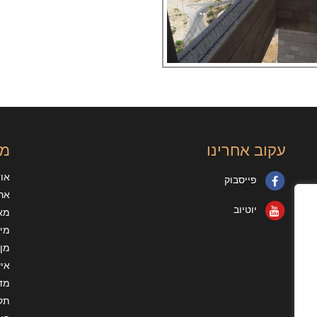
עקוב אחרינו
מי
או
פייסבוק
ארג
יוטיוב
מא
מיד
מן 
איש
מדי
תקנ