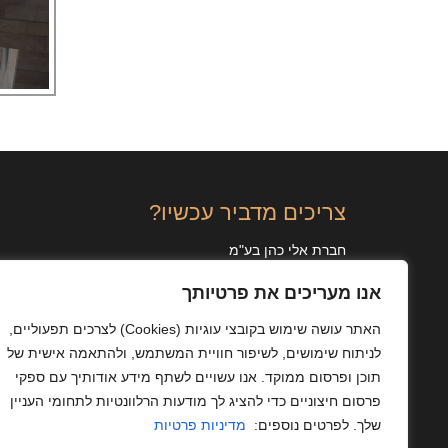
צריכים מדביר עכשיו?
חברת אלי כהן בע"מ
לבנדה 30, תל אביב
אנו מעריכים את פרטיותך
טלפון:
03-6121212
פקס:
03-6129785
האתר עושה שימוש בקובצי עוגיות
(Cookies)
לצרכים תפעוליים,
שעות פתיחה:
6 ימים בשבוע, 24 שעות ביממה
לניתוח שימושים, לשיפור חוויית המשתמש, ולהתאמה אישית של
תוכן ופרסום ממוקד. אנו עשויים לשתף מידע אודותיך עם ספקי
לתיאום הדברה >>
פרסום חיצוניים כדי להציג לך מודעות הרלוונטיות לתחומי העניין
שלך. לפרטים נוספים:
מדיניות פרטיות