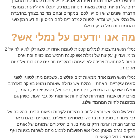
חיפוש בגוגל אחר
חנות חיות תל אביב
יוביל אתכם להתרשם ממגוון
רחב של חנויות. בחלק מאותן חנויות במרכז, תוכלו אף ליהנות ממוצרי
הדברה שונים שיש ויסייעו לכם. במקרים ובהם מדובר בצורך בהדברת
של נמלי אש, יש וכדאי לפנות למדבירים להם הניסיון והידע המקצועי
בהתמודדות מול מזיקים אלו.
מה אנו יודעים על נמלי אש?
נמלי האש נחשבות לנמלים קטנות לעומת אחרות, כשגודלן לא עולה על 2
מ"מ. ועדיין, עקיצה של נמלת אש קטנה תרגיש כמו כוויה ובה ארס
המוביל לתחושת צריבה לא נעימה ובמקרים חריגים לתגובות אלרגיות
מסכנות.
נמלי האש הינם אחד ממאות זנים פולשים, כשכיום ניתן לסווגן לשני
סוגים עיקריים. האחת – נמלת אש גדולה שאותה נמצא בעיקר בארה"ב
ונמלת אש קטנה המצויה, בין היתר, בישראל, כשעקיצותיה, כאמור,
צורבות וכואבות ומותירות שלפוחיות אדומות על גבי העור, כשהן גם
מסוכנות לחיות המחמד שלנו.
נחיל של נמלי אש נראה לרוב בצמידות לקירות ופאות הבית, בהליכה על
גבי צינורות, טפטפות בגינה ובשטחים מוצלים. במקרים ובהם נראה
ברחבי הבית והגינה חרקים מתים, רוב הסיכויים שמותם של אותם
חרקים נגרם מאותן נמלי אש הפועלות למנוע מהם לשהות בגינות ואף
בשטחי גידול חקלאיים.