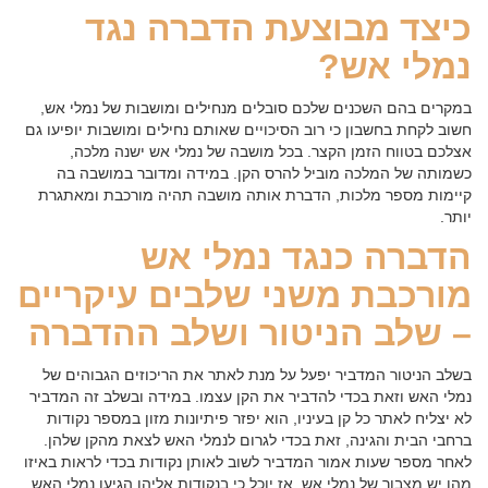
כיצד מבוצעת הדברה נגד
נמלי אש?
במקרים בהם השכנים שלכם סובלים מנחילים ומושבות של נמלי אש,
חשוב לקחת בחשבון כי רוב הסיכויים שאותם נחילים ומושבות יופיעו גם
אצלכם בטווח הזמן הקצר. בכל מושבה של נמלי אש ישנה מלכה,
כשמותה של המלכה מוביל להרס הקן. במידה ומדובר במושבה בה
קיימות מספר מלכות, הדברת אותה מושבה תהיה מורכבת ומאתגרת
יותר.
הדברה כנגד נמלי אש
מורכבת משני שלבים עיקריים
– שלב הניטור ושלב ההדברה
בשלב הניטור המדביר יפעל על מנת לאתר את הריכוזים הגבוהים של
נמלי האש וזאת בכדי להדביר את הקן עצמו. במידה ובשלב זה המדביר
לא יצליח לאתר כל קן בעיניו, הוא יפזר פיתיונות מזון במספר נקודות
ברחבי הבית והגינה, זאת בכדי לגרום לנמלי האש לצאת מהקן שלהן.
לאחר מספר שעות אמור המדביר לשוב לאותן נקודות בכדי לראות באיזו
מהן יש מצבור של נמלי אש. אז יוכל כי בנקודות אליהן הגיעו נמלי האש