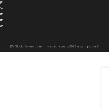
מן 
איש
מדי
תקנ
הצ
© אלי כהן הדברות 2026 כל הזכויות שמורות | פיתוח אתר ע"י
EM Studio