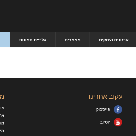
ארגונים ועסקים
מאמרים
גלריית תמונות
צ
עקוב אחרינו
מי
או
פייסבוק
ארג
יוטיוב
מא
מיד