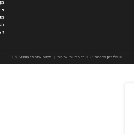
מן 
איש
מדי
תקנ
הצ
© אלי כהן הדברות 2026 כל הזכויות שמורות | פיתוח אתר ע"י
EM Studio