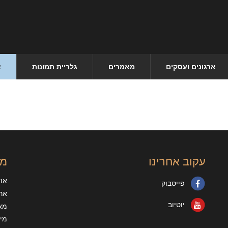
ארגונים ועסקים
מאמרים
גלריית תמונות
צ
עקוב אחרינו
מי
או
פייסבוק
ארג
יוטיוב
מא
מיד