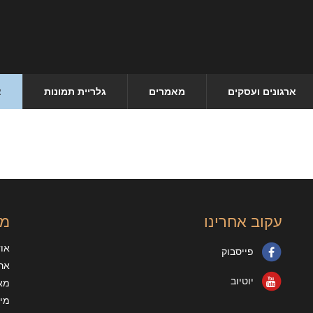
ארגונים ועסקים
מאמרים
גלריית תמונות
צ
עקוב אחרינו
מי
או
פייסבוק
ארג
יוטיוב
מא
מיד