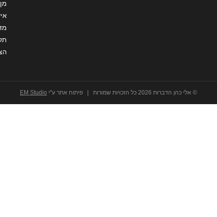
מן 
איש
מדי
תקנ
הצ
© אלי כהן הדברות 2026 כל הזכויות שמורות | פיתוח אתר ע"י
EM Studio