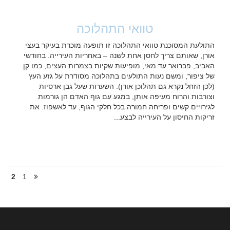
טוואי התהלוכה
התולעת המסוכנת טוואי התהלוכה זו תופעה מוכרת בעיקר בעצי
אורן, שאותם צריך לחסן אחת לשנה – באחריות העירייה. בחודשי
האביב, פברואר עד מאי, מופיעות שקיות בצמרות העצים, כמו קן
של ציפור, ומשם נעות התולעים בתהלוכה מסודרת על גזע העץ
(לכן הזחל נקרא גם תהלוכן אורן). השערות שעל גבן ארסיות
וצורבות והרוח מעיפה אותן, במגע עם גוף האדם הן גורמות
לגירויים קשים ופריחה חמורה בכל חלקי הגוף, עד לאשפוז. את
זריקות החיסון על העירייה לבצע...
2
1