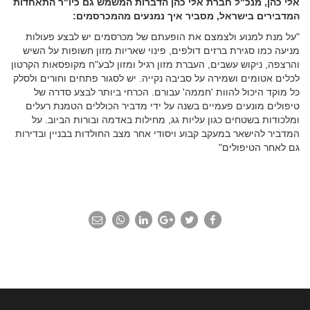
אלי כהן, מנכ"ל חברת אלי כהן הדברות המשמש גם כיו"ר התאחדות
המדבירים בישראל, מסביר איך נמנעים מהמכרסמים:
"על מנת למנוע ולצמצם את הופעתם של מכרסמים יש לבצע פעולות
מניעה כמו סגירת ברזים דולפים, פינוי שאריות מזון חשופות על השיש
והרצפה, ניקוש עשבים, העברת מזון רגיל ומזון לבע"ח מקופסאות הקרטון
לכלים אטומים ושמירה על סביבה נקייה. יש לסגור פתחים וחורים ולסלק
כל מוקד היכול להוות 'חממה' עבורם. הכרחי ביותר לבצע סדרה של
טיפולים מונעים פעמיים בשנה על ידי מדביר הכוללים הטמנת רעלים
ומלכודות בשטחים כגון עליות גג, מחילות באדמה ובורות הביוב. על
המדביר להישאר במעקב קבוע ויסודי אחר מצב החולדות בבניין ובדירות
גם לאחר הטיפולים"