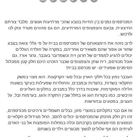
המכרסמים נמנים בין החיות בטבע שהכי מרתיעות אנשים. מלבד צורתם
החיצונית, צבעם והצפצופים המרתיעים, הם גם מהווים מטרד ונזק לנו
ולרכוש.
לרוב נזהה את הימצאותם של המכרסמים בבית על פי גללי צואה בצבע
שחור או אפור שהם משאירים אחריהם, במקרה של חולדה הגללים
יכולים להגיע לממדים של חרצן זית וכשמדובר בעכבר, גרגר אורז. גם
אוכל מכורסם, ריח שתן והצפצופים שכבר הזכרנו הינם חלק קטן ממכלול
הסימנים שמעידים- יש מכרסם בבית!
העכבר נפוץ בכל חלקי הארץ ובכל סוגי הקרקעות. הוא מצוי במשק
החקלאי בשדות, בחצרות ובמבנים, והחולדות שפעילות בעיקר בשעות
הלילה המוקדמות, שוכנות בדרך כלל במבנים, בחלקים העליונים
והיבשים, כמו בקורות הגג או בחלל שבין התקרה והגג, בערמות זבל, על
העצים, במטעים ובחורשות.
אז אם כבר נתקלתם במוצרי מזון, כבלים חשמליים ורהיטים מכורסמים,
זהו רק חלק מהנזק שהמכרסמים יכולים להסב. החל מגידולים חקלאיים
הנפגעים מהימצאותם בקרבתם וכלה במחלות המופצות אל בני האדם.
לעיתים הם אף עלולים לנשוך מבוגרים וילדים בשנתם.