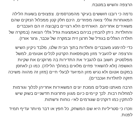
הרצפה והשיש במטבח.
נדמה כי רובנו חוששים בעיקר מהמכרסמים. צפצופים בשעות הלילה
המאוחרות וגללי צואה מפוזרים, הינם חלק קטן ממכלול הנזקים שהם
משאירים אחריהם. האורחים הלא רצויים בקבוצה זו הם העכברים
והחולדות. ניתן להבחין בניהם באמצעות גודל גללי הצואה (במקרה של
חולדה הגללים בגודל של חרצן זית ובמקרה של עכבר, גרגר אורז).
כדי להימנע מעכברים וחולדות בתוך הבית שלנו, מלבד ניקיון השיש
והרצפה יש להעביר מזון מקופסאות הקרטון לכלים אטומים, למשל
מפלסטיק. חשוב גם להגביר את התדירות בה מרוקנים את שקיות
האשפה (ולא להשאיר פחים מלאים במהלך הלילה). כמו כן לאחסן
במקום אטום ולא נגיש מזון המיועד לבעלי חיים (מזון זה מהווה משיכה
חזקה לחולדות ועכברים).
הרבה מאתנו סובלים ממכת יונים המשאירות אחריהן לכלוך וגורמות
למחלות רבות. לכך קיימים כיום מגוון פתרונות חדשניים בשוק שיש
להתקין כמו דוקרנים שגורמים לאי- נוחות ורשתות.
וזכרו כי סטריליות היא שם המשחק, כל חפץ או דבר מיותר עדיף תמיד
לפנות.