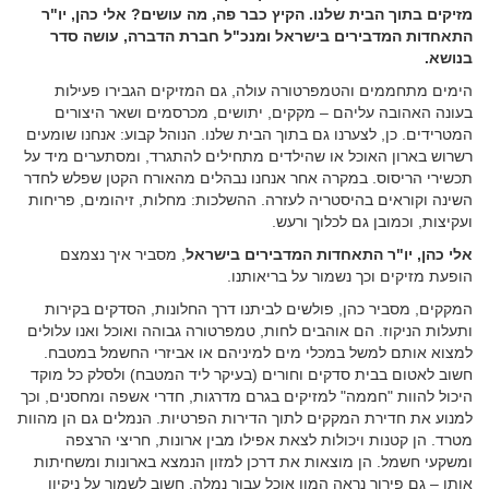
מזיקים בתוך הבית שלנו. הקיץ כבר פה, מה עושים?
אלי כהן, יו"ר
התאחדות המדבירים בישראל ומנכ"ל חברת הדברה, עושה סדר
בנושא.
הימים מתחממים והטמפרטורה עולה, גם המזיקים הגבירו פעילות
בעונה האהובה עליהם – מקקים, יתושים, מכרסמים ושאר היצורים
המטרידים. כן, לצערנו גם בתוך הבית שלנו. הנוהל קבוע: אנחנו שומעים
רשרוש בארון האוכל או שהילדים מתחילים להתגרד, ומסתערים מיד על
תכשירי הריסוס. במקרה אחר אנחנו נבהלים מהאורח הקטן שפלש לחדר
השינה וקוראים בהיסטריה לעזרה. ההשלכות: מחלות, זיהומים, פריחות
ועקיצות, וכמובן גם לכלוך ורעש.
אלי כהן, יו"ר התאחדות המדבירים בישראל
, מסביר איך נצמצם
הופעת מזיקים וכך נשמור על בריאותנו.
המקקים, מסביר כהן, פולשים לביתנו דרך החלונות, הסדקים בקירות
ותעלות הניקוז. הם אוהבים לחות, טמפרטורה גבוהה ואוכל ואנו עלולים
למצוא אותם למשל במכלי מים למיניהם או אביזרי החשמל במטבח.
חשוב לאטום בבית סדקים וחורים (בעיקר ליד המטבח) ולסלק כל מוקד
היכול להוות "חממה" למזיקים בגרם מדרגות, חדרי אשפה ומחסנים, וכך
למנוע את חדירת המקקים לתוך הדירות הפרטיות. הנמלים גם הן מהוות
מטרד. הן קטנות ויכולות לצאת אפילו מבין ארונות, חריצי הרצפה
ומשקעי חשמל. הן מוצאות את דרכן ל
מזון
הנמצא ב
ארונות
ומשחיתות
אותו – גם פירור נראה המון אוכל עבור נמלה. חשוב לשמור על ניקיון