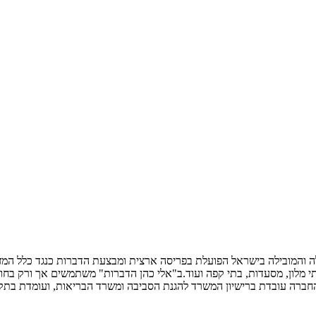
יסיון של מעל 30 שנה והינה החברה הגדולה והמובילה בישראל הפועלת בפריסה ארצית ומבצעת הד
, בתי מלון, מסעדות, בתי קפה ועוד.ב"אלי כהן הדברות" משתמשים אך ורק בח
החברה עובדת ברישיון המשרד להגנת הסביבה ומשרד הבריאות, ועומדת בתק