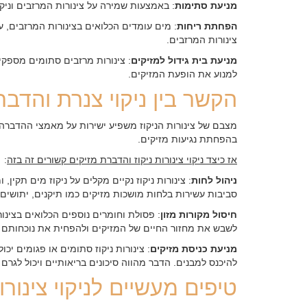
מניעת סתימות
: באמצעות שמירה על צינורות המרזבים וניקוי
הפחתת ריחות
: מים עומדים הכלואים בצינורות המרזבים, על
צינורות המרזבים.
מניעת בית גידול למזיקים
: צינורות מרזבים סתומים מספקים
למנוע את הופעת המזיקים.
הקשר בין ניקוי צנרת והדבר
מצבם של צינורות הניקוז משפיע ישירות על מאמצי ההדברה, שכ
בהפחתת נגיעות מזיקים.
אז כיצד ניקוי צינורות ניקוז והדברת מזיקים קשורים זה בזה
:
ניהול לחות
: צינורות ניקוז נקיים מקלים על ניקוז מים תקין
סביבות עשירות בלחות מושכות מזיקים כמו תיקנים, יתושי
חיסול מקורות מזון
: פסולת וחומרים נוספים הכלואים בצינור
לשבש את מחזור החיים של המזיקים ולהפחית את נוכחותם בס
מניעת כניסת מזיקים
: צינורות ניקוז סתומים או פגומים יכ
להיכנס למבנים. הדבר מהווה סיכונים בריאותיים ויכול לגרם 
טיפים מעשיים לניקוי צינורו