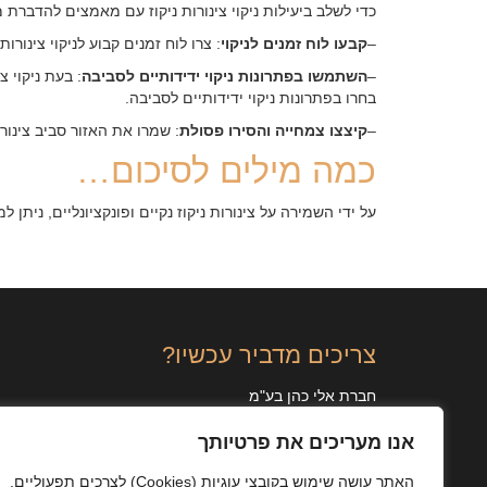
כדי לשלב ביעילות ניקוי צינורות ניקוז עם מאמצים להדברת
–
קבעו לוח זמנים לניקוי
: צרו לוח זמנים קבוע לניקוי צינור
–
השתמשו בפתרונות ניקוי ידידותיים לסביבה
: בעת ניקוי 
בחרו בפתרונות ניקוי ידידותיים לסביבה.
–
קיצצו צמחייה והסירו פסולת
: שמרו את האזור סביב צינור
כמה מילים לסיכום…
על ידי השמירה על צינורות ניקוז נקיים ופונקציונליים, נית
צריכים מדביר עכשיו?
חברת אלי כהן בע"מ
לבנדה 30, תל אביב
אנו מעריכים את פרטיותך
טלפון:
03-6121212
פקס:
03-6129785
האתר עושה שימוש בקובצי עוגיות
(Cookies)
לצרכים תפעוליים,