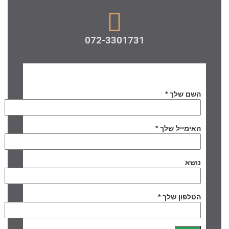
072-3301731
השם שלך *
האימייל שלך *
נושא
הטלפון שלך *