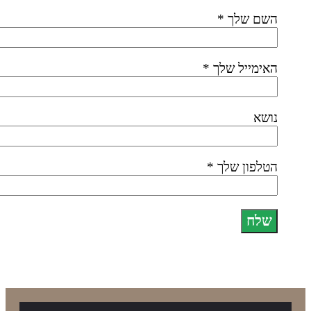
שם שלך *
אימייל שלך *
ושא
טלפון שלך *