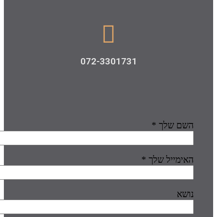
072-3301731
שם שלך *
אימייל שלך *
ושא