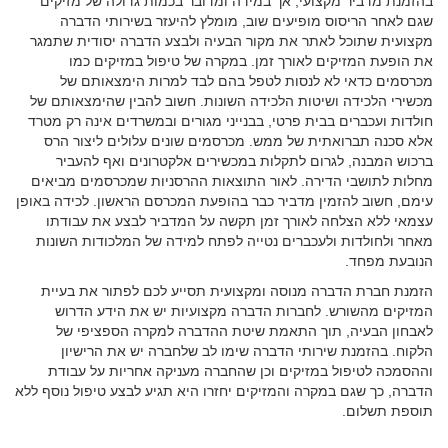
בהזמנת מדביר מקצועי, אך במידה ומדובר בכמות גדולה של מזיקים
שגם לאחר הריסוס מופיעים שוב, מומלץ להיעזר בשירותי הדברה
מקצועית שתוכל לאתר את מקור הבעיה ולבצע הדברה יסודית שתמגר
את הופעת המזיקים לאורך זמן. במקרה של טיפול במזיקים כמו
מכרסמים כדאי לא לנסות לטפל בהם לבד למרות הימצאותם של
מכשירי הלכידה ושיטות הלכידה השונות. חשוב להבין שהימצאותם של
חולדות ועכברים בבית פרטי, בבנייני מגורים ובמשרדים אינה רק מטרד
אלא סכנה תברואתית של ממש. מכרסמים שונים עלולים ליצור הרס
ברכוש המבנה, לגרום לתקלות במכשירים אלקטרונים ואף להעביר
מחלות לתושבי הדירה. לאור התוצאות ההרסניות שמכרסמים מביאים
עימם, חשוב להזמין מדביר כבר בהופעת המכרסם הראשון. לכידה באופן
עצמאי ללא הצלחה לאורך זמן תקשה על המדביר לבצע את עבודתו
מאחר ולחולדות ולעכברים נטייה לפתח למידה של המלכודות השונות
הנובעת מפחד.
הזמנת חברת הדברה מנוסה ומקצועית תסייע לכם לפתור את בעיית
המזיקים מהשורש. לחברות הדברה מקצועיות יש את הידע הדרוש
לאבחון הבעיה, תוך התאמת שיטת ההדברה למקרה הספציפי של
הלקוח. בהזמנת שירותי הדברה שימו לב שלחברה יש את הרישיון
וההסמכה לטיפול במזיקים וכן שהחברה מעניקה אחריות על עבודת
הדברה, כך שגם במקרה והמזיקים יחזרו היא תגיע לבצע טיפול נוסף ללא
תוספת תשלום.