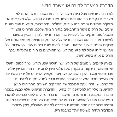
הדברה במעבר לדירה או משרד חדש
לא הרבה יודעים אבל בעת מעבר לדירה או משרד חדש, אתם לא
מעבירים רק את הריהוט ואת הציוד אל המבנה החדש אלא מעבירים גם
מזיקים מסוגים שונים כמו ג'וקים, זוחלים, חיפושיות, תולעים ועוד סוגים
שונים של חרקים אשר מתחבאים בתוך הציוד שלכם. הריהוט והציוד
המכיל סוגי חרקים עלול לפגוע בריהוט החדיש, לצורך העניין במעבר
למשרד אחר,
ריהוט משרדי חדיש
עלול להינזק כתוצאה מהימצאותם של
חרקים שונים בשאר הריהוט. חשוב לדעת שגם ריהוט עשוי עץ איכותי על
אף עמידותו עלול להיפגע מתולעי עץ החורצים בו חורים ותעלות ובכך
הורסים אותו בשיטתיות.
בארץ קיימים 3 סוגים של תולעי עץ: תולעי עש, תולעי עץ ליקטוס ותעלי
עץ וחיפושית ירקונית. מקורן של תולעי העץ לרוב יהיה מריהוט עץ שלא
עבר חיטוי והגנה ולכן חשוב לבצע חיטוי מקצועי לריהוט על ידי תכשירים
מקצועיים טרם המעבר למשרד החדש ובכך למנוע נזקים לרהיטים
חדישים, שייגרמו עקב המעבר של המזיקים השונים מהריהוט הישן
לחדש. מומלץ לא להסתפק רק בחיטוי והדברת הריהוט אלא לבצע בנוסף
הדברה במבנה החדש טרם המעבר, הדברת מזיקים לפני הכניסה למשרד
תפיג לכם את כל החששות בנוגע להימצאותם של מזיקים שונים במבנה
ותהיה לרוב זולה יותר מהזמנת הדברה למבנה מאוכלס, שכן עבודת
המדביר תהיה פשוטה יותר במבנה ריק.