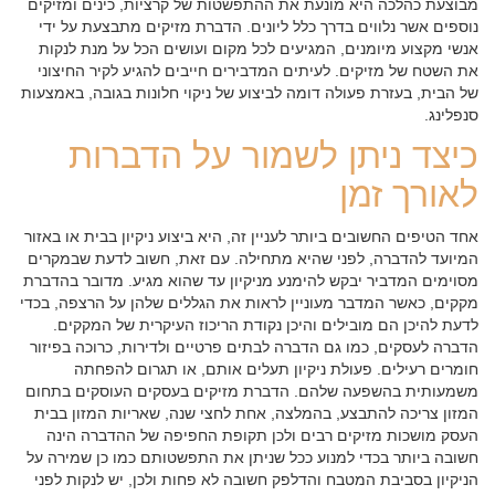
מבוצעת כהלכה היא מונעת את ההתפשטות של קרציות, כינים ומזיקים
נוספים אשר נלווים בדרך כלל ליונים. הדברת מזיקים מתבצעת על ידי
אנשי מקצוע מיומנים, המגיעים לכל מקום ועושים הכל על מנת לנקות
את השטח של מזיקים. לעיתים המדבירים חייבים להגיע לקיר החיצוני
של הבית, בעזרת פעולה דומה לביצוע של ניקוי חלונות בגובה, באמצעות
סנפלינג.
כיצד ניתן לשמור על הדברות
לאורך זמן
אחד הטיפים החשובים ביותר לעניין זה, היא ביצוע ניקיון בבית או באזור
המיועד להדברה, לפני שהיא מתחילה. עם זאת, חשוב לדעת שבמקרים
מסוימים המדביר יבקש להימנע מניקיון עד שהוא מגיע. מדובר בהדברת
מקקים, כאשר המדבר מעוניין לראות את הגללים שלהן על הרצפה, בכדי
לדעת להיכן הם מובילים והיכן נקודת הריכוז העיקרית של המקקים.
הדברה לעסקים,
כמו גם הדברה לבתים פרטיים ולדירות, כרוכה בפיזור
חומרים רעילים. פעולת ניקיון תעלים אותם, או תגרום להפחתה
משמעותית בהשפעה שלהם. הדברת מזיקים בעסקים העוסקים בתחום
המזון צריכה להתבצע, בהמלצה, אחת לחצי שנה, שאריות המזון בבית
העסק מושכות מזיקים רבים ולכן תקופת החפיפה של ההדברה הינה
חשובה ביותר בכדי למנוע ככל שניתן את התפשטותם כמו כן שמירה על
הניקיון בסביבת המטבח והדלפק חשובה לא פחות ולכן, יש לנקות לפני