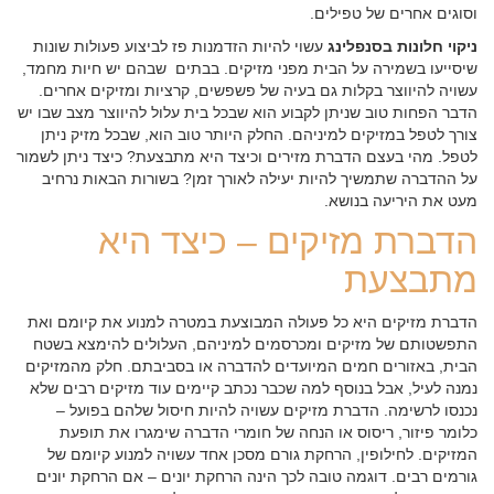
וסוגים אחרים של טפילים.
ניקוי חלונות בסנפלינג
עשוי להיות הזדמנות פז לביצוע פעולות שונות
שיסייעו בשמירה על הבית מפני מזיקים. בבתים שבהם יש חיות מחמד,
עשויה להיווצר בקלות גם בעיה של פשפשים, קרציות ומזיקים אחרים.
הדבר הפחות טוב שניתן לקבוע הוא שבכל בית עלול להיווצר מצב שבו יש
צורך לטפל במזיקים למיניהם. החלק היותר טוב הוא, שבכל מזיק ניתן
לטפל. מהי בעצם הדברת מזירים וכיצד היא מתבצעת? כיצד ניתן לשמור
על ההדברה שתמשיך להיות יעילה לאורך זמן? בשורות הבאות נרחיב
מעט את היריעה בנושא.
הדברת מזיקים – כיצד היא
מתבצעת
הדברת מזיקים היא כל פעולה המבוצעת במטרה למנוע את קיומם ואת
התפשטותם של מזיקים ומכרסמים למיניהם, העלולים להימצא בשטח
הבית, באזורים חמים המיועדים להדברה או בסביבתם. חלק מהמזיקים
נמנה לעיל, אבל בנוסף למה שכבר נכתב קיימים עוד מזיקים רבים שלא
נכנסו לרשימה. הדברת מזיקים עשויה להיות חיסול שלהם בפועל –
כלומר פיזור, ריסוס או הנחה של חומרי הדברה שימגרו את תופעת
המזיקים. לחילופין, הרחקת גורם מסכן אחד עשויה למנוע קיומם של
גורמים רבים. דוגמה טובה לכך הינה הרחקת יונים – אם הרחקת יונים