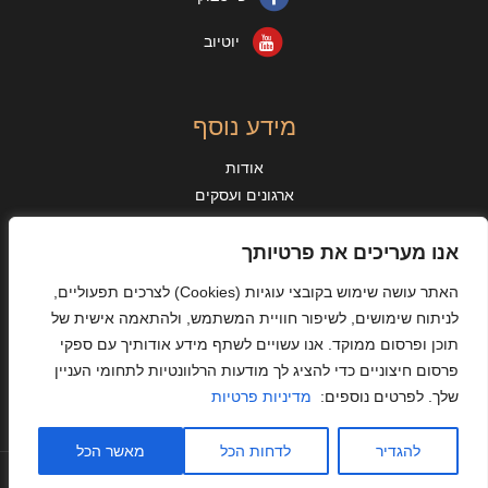
יוטיוב
מידע נוסף
אודות
ארגונים ועסקים
מאמרים
מידע נוסף
אנו מעריכים את פרטיותך
מן העיתונות
האתר עושה שימוש בקובצי עוגיות
(Cookies)
לצרכים תפעוליים,
אישורים והיתרים
לניתוח שימושים, לשיפור חוויית המשתמש, ולהתאמה אישית של
מדיניות פרטיות
תוכן ופרסום ממוקד. אנו עשויים לשתף מידע אודותיך עם ספקי
תקנון האתר ותנאי שימוש
פרסום חיצוניים כדי להציג לך מודעות הרלוונטיות לתחומי העניין
הצהרת נגישות
שלך. לפרטים נוספים:
מדיניות פרטיות
להגדיר
לדחות הכל
מאשר הכל
© אלי כהן הדברות 2026 כל הזכויות שמורות | פיתוח אתר ע"י
EM Studio