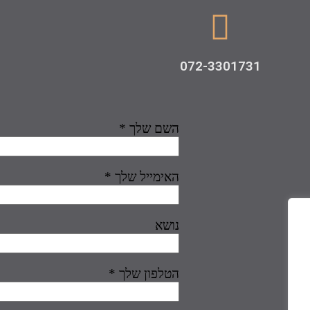
072-3301731
השם שלך *
האימייל שלך *
נושא
הטלפון שלך *