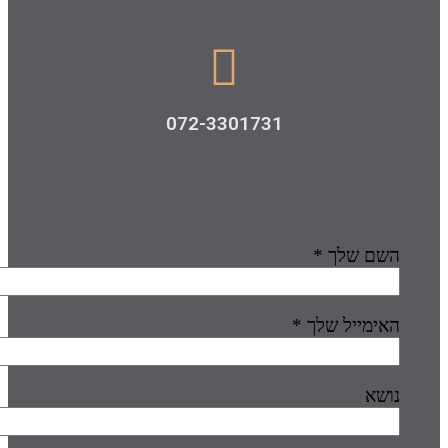
072-3301731
השם שלך *
האימייל שלך *
נושא