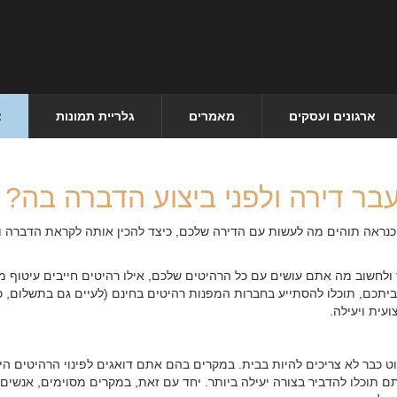
ארגונים ועסקים
מאמרים
גלריית תמונות
צ
ר דירה ולפני ביצוע הדברה בה?
אה תוהים מה לעשות עם הדירה שלכם, כיצד להכין אותה לקראת הדברה ועוד
לחשוב מה אתם עושים עם כל הרהיטים שלכם, אילו רהיטים חייבים עיטוף מק
ביתכם, תוכלו להסתייע בחברות המפנות רהיטים בחינם (לעיים גם בתשלום, כ
עית ויעילה.
וט כבר לא צריכים להיות בבית. במקרים בהם אתם דואגים לפינוי הרהיטים היש
רך 35 ₪ לנפח קוב אחסון), אתם תוכלו להדביר בצורה יעילה ביותר. יחד עם זאת, במקרים מס