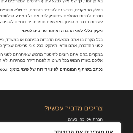
באופן זמני, כך שמומלץ לבצע עיטוף רהיטים המצריכים עיטו
בחלק מהמקרים, נדרש גם להדביר רהיטים, כך שלא עוטפים את
חברת ה'ברות מומלצת שתספק לכם את כל המידע הרלוונטי. 
לשירות הדברות הניתן באמצעות חומרים ידידותיים לסביבה 
ניקיון כללי לפני הדברה ואיתור פריטים לפינוי
בכל מקרה בו אתם מבצעים הדברות בביתכם או במשרד, ניקיו
לפני ההדברה, אתם וודאי תיתקלו בכל מיני פריטים שצריך כ
במקרים בהם אתם רוצים להיפטר מרכוש שאיתרתם לפני הדברה
אליכם בעודו חמוש בכל השיטות לפנות דירה במהירות. לא ת
נכתב בשיתוף המומחים לפינוי דירות של פינוי בזמן:
o.il/
צריכים מדביר עכשיו?
חברת אלי כהן בע"מ
לבנדה 30, תל אביב
אנו מעריכים את פרטיותך