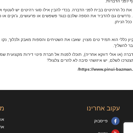
ף לפני הדברות.
 כל הרהיטים בבית לפני הדברה. בכדי להבין אילו סוגי רהיטים יש לעטוף ול
נדרשים גם להדביר את הספה שלכם כנגד פשפשים או פרעושים, ג'וקים או כל
ככל הניתן.
ן כללי הוא תמיד טים מצוין. שאבו את השטיחים והספות מאבק ולכלוך, נקו 
בר להשליך.
 (או אולי דווקא אחריה), תוכלו לפנות אל חברת פינוי דירות מקצועית שמ
צטרכו לשלם, יש איזושהי סיבה לא להרים צלצול?
https://www.pinui-bazman.c
עקוב אחרינו
מי
או
פייסבוק
ארג