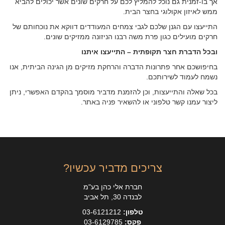
אך בו-זמנית גם נוכל להמליץ לכם על חרקים שונים אשר יכולים להביא
ממש לאיזון אקולוגי בחצר הבית.
התייעצו עם הגנן שלכם לגבי צמחים המעודדים דווקא את נוכחותם של
חרקים מועילים כגון פרת משה רבנו הניזונה ממזיקים שונים.
ובכל הדברת חצר תקופתית – התייעצו איתנו
בחיפושכם אחר פתרונות הדברה והרחקת מזיקים מן הגינה הביתית, אנו
נשמח לעמוד לשירותכם.
בכל שאלה והתייעצות, וכן להזמנת מדביר מוסמך בהקדם האפשרי, ניתן
ליצור עמנו קשר טלפוני או להשאיר פניה באתר.
צריכים מדביר עכשיו?
חברת אלי כהן בע"מ
לבנדה 30, תל אביב
טלפון:
03-6121212
פקס:
03-6129785