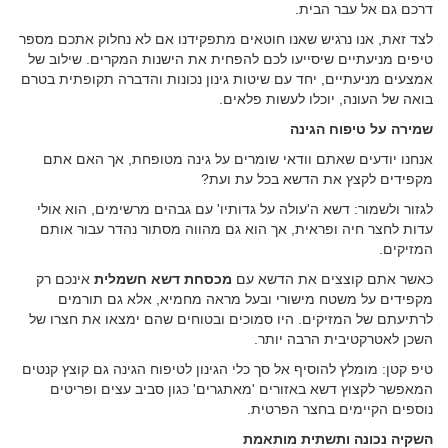
דרכם גם אל עבר הבית.
לצד זאת, אנו נרגיש שאנו חוטאים מתפקידנו אם לא נחלוק אתכם מספר
טיפים מניעתיים שיסייעו לכם להפחית את הישנות המקרים. שילוב של
אמצעים מניעתיים, יחד עם שיטות גינון נכונות והדברה תקופתית בטרם
בואה של העונה, יוכלו לעשות פלאים.
שמירה על טיפוח הגינה
אנחנו יודעים שאתם וודאי שומרים על גינה מטופחת, אך האם אתם
מקפידים לקצץ את הדשא בכל עת ועת?
לגזור ולשמור: דשא ה'עולה על גדותיו' עם גבהים מרשימים, הוא אולי
עדות לחצר חיה ופראית, אך הוא גם מהווה מסתור נהדר עבור אותם
המזיקים.
כאשר אתם קוצצים את הדשא עם
מכסחת דשא חשמלית
אינכם רק
מקפידים על משטח מישורי ובעל מראה מחמיא, אלא גם תורמים
לרתיעתם של המזיקים. היו סמוכים ובטוחים שהם ימצאו את חצרו של
השכן לאטרקטיבית הרבה יותר.
טיפ קטן: מומלץ להוסיף אל סך כלי הגינון לטיפוח הגינה גם קוצץ קנטים
המאפשר לקצוץ דשא באזורים 'מאתגרים' כגון סביב עצים ופריטים
נוספים הקיימים בחצר הפרטית.
השקיה נכונה ותשתית מותאמת